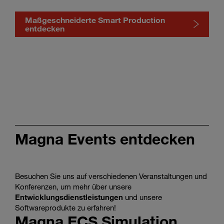
Maßgeschneiderte Smart Production
entdecken
Discover
tailored
smart
production
in
the
video
Magna Events entdecken
Besuchen Sie uns auf verschiedenen Veranstaltungen und
Konferenzen, um mehr über unsere
Entwicklungsdienstleistungen
und unsere
Softwareprodukte zu erfahren!
Magna ECS Simulation