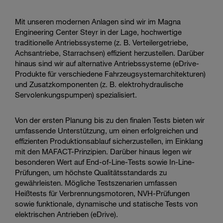
in
the
Mit unseren modernen Anlagen sind wir im Magna
video
Engineering Center Steyr in der Lage, hochwertige
traditionelle Antriebssysteme (z. B. Verteilergetriebe,
Achsantriebe, Starrachsen) effizient herzustellen. Darüber
hinaus sind wir auf alternative Antriebssysteme (eDrive-
Produkte für verschiedene Fahrzeugsystemarchitekturen)
und Zusatzkomponenten (z. B. elektrohydraulische
Servolenkungspumpen) spezialisiert.
Von der ersten Planung bis zu den finalen Tests bieten wir
umfassende Unterstützung, um einen erfolgreichen und
effizienten Produktionsablauf sicherzustellen, im Einklang
mit den MAFACT-Prinzipien. Darüber hinaus legen wir
besonderen Wert auf End-of-Line-Tests sowie In-Line-
Prüfungen, um höchste Qualitätsstandards zu
gewährleisten. Mögliche Testszenarien umfassen
Heißtests für Verbrennungsmotoren, NVH-Prüfungen
sowie funktionale, dynamische und statische Tests von
elektrischen Antrieben (eDrive).