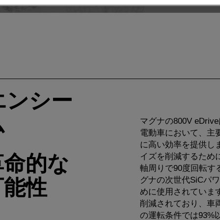
エンシー
ム
マグナの800V eD
電動車において、主
に高い効率を提供し
革命的な
イズを削減するため
軸周りで90度回転
グナの次世代SiCパ
可能性
めに使用されています
削減されており、車
の運転条件では93