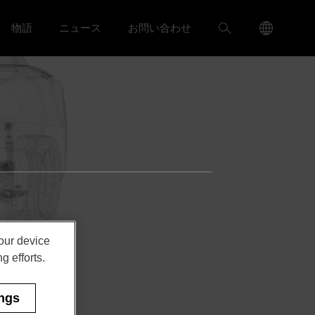
Language
検
物語
ニュース
お問い合わせ
ャリア menu
Toggle
Toggle ニュース menu
Menu
索
Toggle
your device
g efforts.
ings