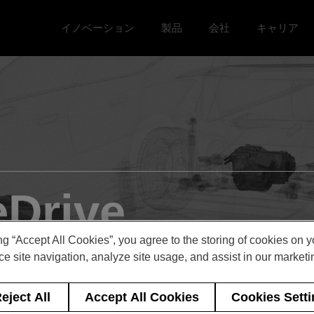
イノベーション
製品
会社
キャリア
Toggle イノベーション menu
Toggle
Toggle 会社 menu
Toggle キ
rive
ng “Accept All Cookies”, you agree to the storing of cookies on 
e site navigation, analyze site usage, and assist in our marketin
eject All
Accept All Cookies
Cookies Sett