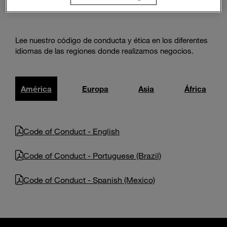
de Magna
Enter
Buscar
search
terms
Lee nuestro código de conducta y ética en los diferentes
idiomas de las regiones donde realizamos negocios.
América
Europa
Asia
África
Code of Conduct - English
Code of Conduct - Portuguese (Brazil)
Code of Conduct - Spanish (Mexico)