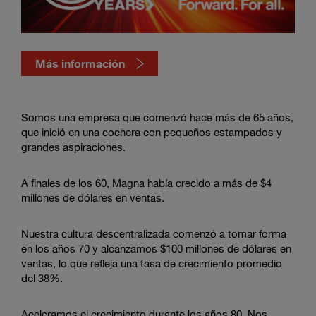
Más información
Click
here
to
Somos una empresa que comenzó hace más de 65 años,
que inició en una cochera con pequeños estampados y
grandes aspiraciones.
A finales de los 60, Magna había crecido a más de $4
millones de dólares en ventas.
Nuestra cultura descentralizada comenzó a tomar forma
en los años 70 y alcanzamos $100 millones de dólares en
ventas, lo que refleja una tasa de crecimiento promedio
del 38%.
Aceleramos el crecimiento durante los años 80. Nos