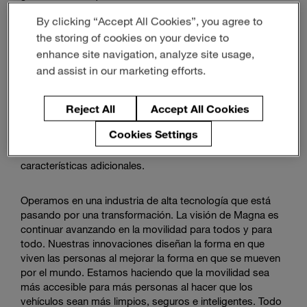
diferenciador para los OEM que abordan la
By clicking “Accept All Cookies”, you agree to
responsabilidad social y crean entusiasmo entre los
the storing of cookies on your device to
consumidores.
enhance site navigation, analyze site usage,
and assist in our marketing efforts.
Además, las funciones de asistencia al conductor están
aquí y se aceleran en todos los segmentos y regiones, lo
que hace que la conducción no solo sea segura sino
Reject All
Accept All Cookies
cómoda.
Cookies Settings
Y la conectividad, entre otras cosas, ofrece
características adicionales.
Operamos en una industria de alta tecnología que está
pasando por una transformación. La visión de Magna es
continuar avanzando en la movilidad para todos y para
todo. Nuestras innovaciones diseñan la forma en que
viven las personas al mejorar la forma en que se mueven
por el mundo. Estamos haciendo que la movilidad sea
más accesible para más personas al hacer que los
vehículos sean más limpios, seguros e inteligentes. Todo