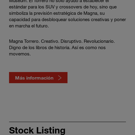
Museum. El Torrero no solo ayudó a establecer el
estándar para los SUV y crossovers de hoy, sino que
simboliza la previsión estratégica de Magna, su
capacidad para desbloquear soluciones creativas y poner
en marcha el futuro.
Magna Torrero. Creativo. Disruptivo. Revolucionario.
Digno de los libros de historia. Así es como nos
movemos.
Click
here
Más información
to
Stock Listing