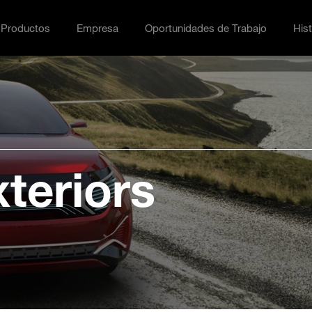
Productos
Empresa
Oportunidades de Trabajo
Hist
ción menu
ggle
Toggle Empresa menu
Toggle Oportunidades de Tra
Toggl
teriors