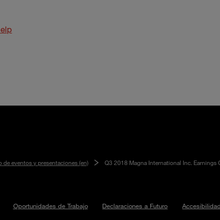
elp
o de eventos y presentaciones (en)
Q3 2018 Magna International Inc. Earnings 
Oportunidades de Trabajo
Declaraciones a Futuro
Accesibilida