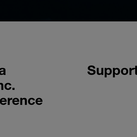
a
Support
nc.
ference