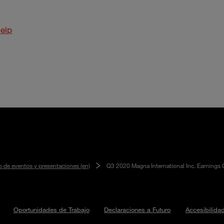
elp
o de eventos y presentaciones (en)
Q3 2020 Magna International Inc. Earnings 
Oportunidades de Trabajo
Declaraciones a Futuro
Accesibilida