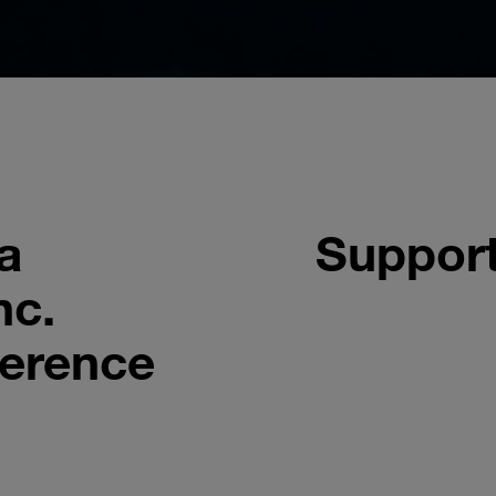
a
Support
nc.
ference