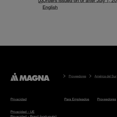
Orders issued on or after July 1, 20
English
Proveedores
América del Sur
Privacidad
Para Empleados
Proveedores
Privacidad - UE
Privacidad - Brasil (portugués)