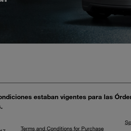
ondiciones estaban vigentes para las Órd
.
Sp
Terms and Conditions for Purchase