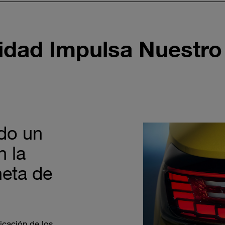
lidad Impulsa Nuestro
do un
n la
neta de
icación de los