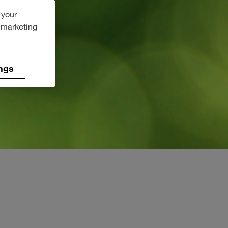
 your
r marketing
ngs