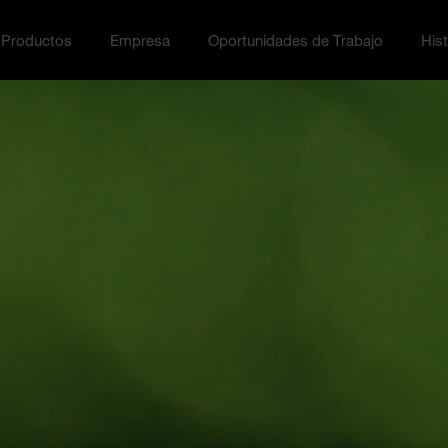
Productos
Empresa
Oportunidades de Trabajo
Hist
ción menu
ggle
Toggle Empresa menu
Toggle Oportunidades de Tra
Toggl