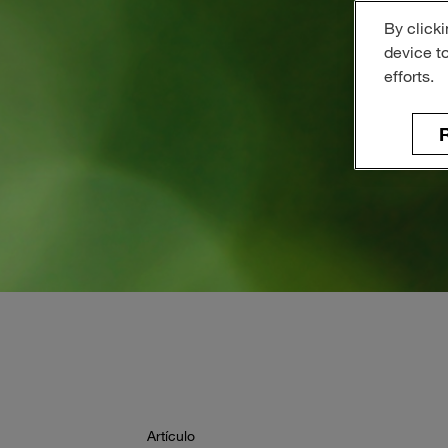
By clicki
device t
efforts.
R
Artículo