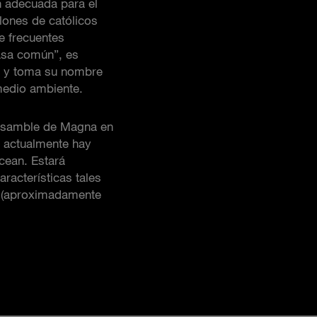
n adecuada para el
llones de católicos
e frecuentes
asa común”, es
” y toma su nombre
medio ambiente.
 ensamble de Magna en
e actualmente hay
cean. Estará
racterísticas tales
e (aproximadamente