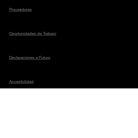
Proveedores
Oportunidades de Trabajo
Declaraciones a Futuro
Accesibilidad
Asuntos regulatorios
CONECTA CON MAGNA