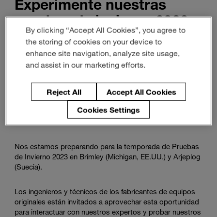
Experimente nuestras
Enter
Buscar
search
pruebas de invierno 2023
terms
By clicking “Accept All Cookies”, you agree to
de Magna y déjese inspirar
the storing of cookies on your device to
por nuestros últimos
enhance site navigation, analyze site usage,
vehículos y tecnologías.
and assist in our marketing efforts.
Reject All
Accept All Cookies
2 continentes, 2 lugares, 1 equipo Magna
Cookies Settings
Nos estamos preparando para la temporada de Pruebas
de Invierno 2023 en Brimley (Michigan, EE.UU.) y Arjeplog
(Suecia).
Los ingenieros y técnicos de los fabricantes de equipos
originales están invitados a aprovechar esta oportunidad
para interactuar con nuestros expertos y probar nuestros