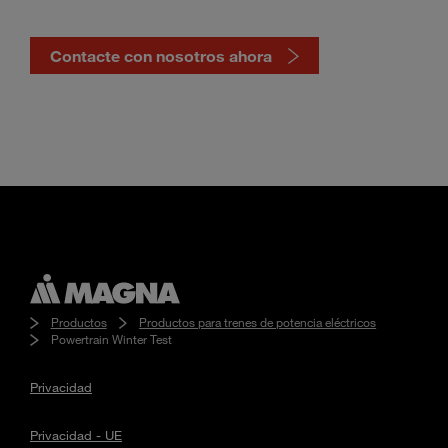
Contacte con nosotros ahora
Click
here
to
Productos
Productos para trenes de potencia eléctricos
Powertrain Winter Test
Privacidad
Privacidad - UE