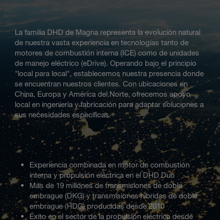
La familia DHD de Magna representa la evolución natural
de nuestra vasta experiencia en tecnologías tanto de
motores de combustión interna (ICE) como de unidades
de manejo eléctrico (eDrive). Operando bajo el principio
"local para local", establecemos nuestra presencia donde
se encuentran nuestros clientes. Con ubicaciones en
China, Europa y América del Norte, ofrecemos apoyo
local en ingeniería y fabricación para adaptar soluciones a
sus necesidades específicas.
Experiencia combinada en motor de combustión
interna y propulsión eléctrica en el DHD Duo
Más de 19 millones de transmisiones de doble
embrague (DKG) y transmisiones híbridas de doble
embrague (HDG) producidas desde 2010
Éxito en el sector de la propulsión eléctrica desde