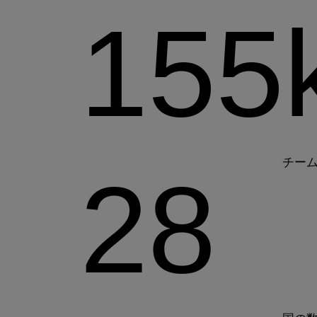
155
チー
28