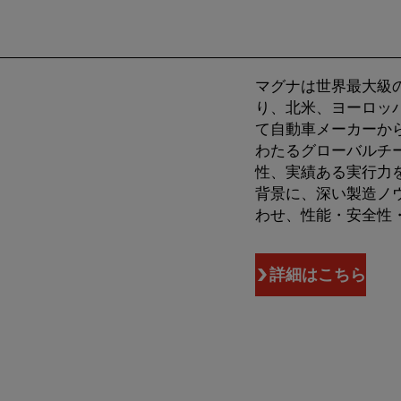
Award
Motors
Monitoring
Lighting
with
Supplier
System
and
Chery
of
Program
Rooftop
マグナは世界最大級
the
with
Systems
り、北米、ヨーロッ
Year
European
Businesses
て自動車メーカーか
わたるグローバルチ
Awards
OEM
性、実績ある実行力
背景に、深い製造ノ
わせ、性能・安全性
詳細はこちら