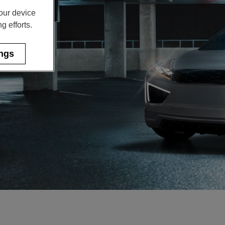
your device
g efforts.
ings