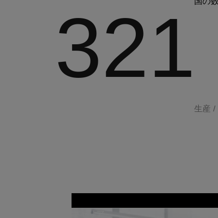
国の
321
生産 
キャリア