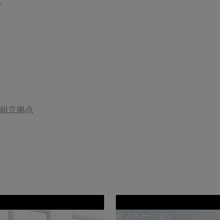
数
/ 組立拠点
イノベーション