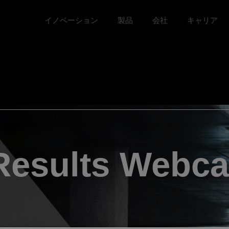
イノベーション
製品
会社
キャリア
Toggle イノベーション menu
Toggle
Toggle 会社 menu
Toggle キ
Results Webca