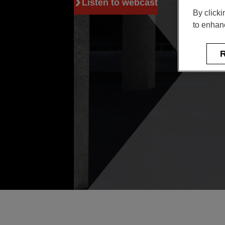
Listen to webcast
By clicki
to enhanc
R