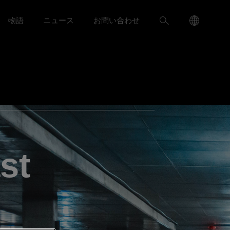
Language
検
物語
ニュース
お問い合わせ
ャリア menu
Toggle
Toggle ニュース menu
Menu
索
Toggle
st