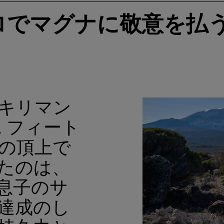
ロでマグナに敬意を払
キリマン
1 フィート
ル)の頂上で
たのは、
んと息子のサ
達成のし