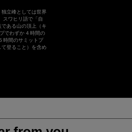
、独立峰としては世界
、スワヒリ語で「自
点である山の頂上（キ
プでわずか 4 時間の
5 時間のサミットプ
して登ること）を含め
。
ar from you