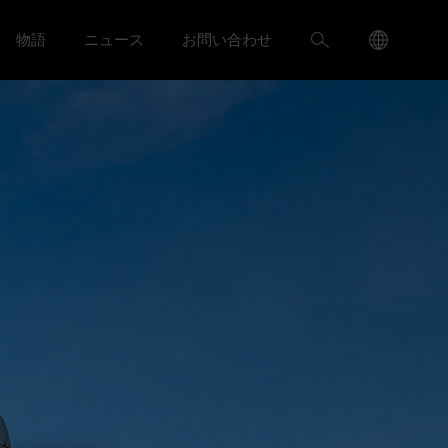
Language
検
物語
ニュース
お問い合わせ
ャリア menu
Toggle
Toggle ニュース menu
Menu
索
Toggle