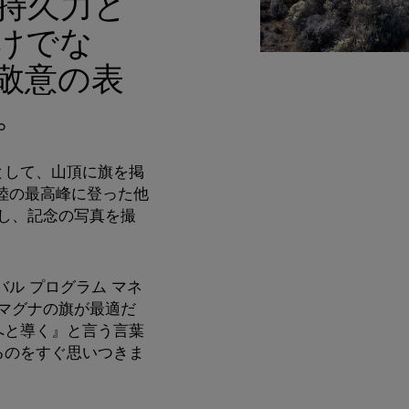
持久力と
けでな
敬意の表
。
として、山頂に旗を掲
陸の最高峰に登った他
うし、記念の写真を撮
ル プログラム マネ
、「マグナの旗が最適だ
へと導く』と言う言葉
るのをすぐ思いつきま