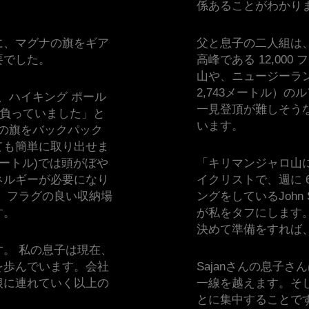
係あることがわかり
に、マグナの旗をギア
父と息子の二人組は
要でした。
高峰である 12,000
山や、ニュージーランド
2,743メートル）
、ハイキング ポール
一見登頂が難しそう
背負っていました」と
います。
グナの旗をバックパック
ても簡単に取り出せま
00メートル)では頭がぼや
「キリマンジャロ山
ネルギーが必要になり
イクリストで、週に 6 
、フラグの良い収納場
ングをしているJohn
す。
が私をタフにします
決めて準備をすれば
。 私の息子は現在、
を歩んでいます。会社
Sajanさんの息子
根に連れていく以上の
一線を越えます。そ
とに集中することで