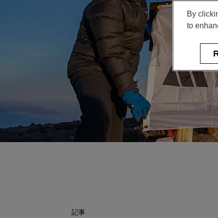
By clicki
to enhanc
R
記事