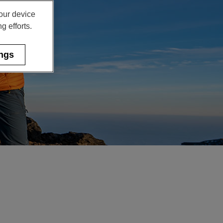
your device
g efforts.
ings