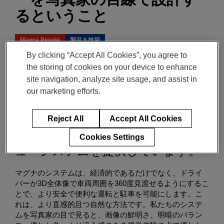
るということ
Magna People
製品＆技術
By clicking “Accept All Cookies”, you agree to
ADAS近距離・内装センシング担当製品開発ディレクター、Kevin Lu
the storing of cookies on your device to enhance
12月 02, 2021
4-min read
site navigation, analyze site usage, and assist in
our marketing efforts.
現在、マグナは、世界で活躍する
Reject All
Accept All Cookies
自動車メーカーの主となるモデル
に採算性のとれた3Dサラウンドビ
Cookies Settings
ューシステムを提供しています。
マグナのシステムは、経済的であるだけでなく、ドライ
バーが3D全体像で車両周囲を360度見渡せるようにするこ
とで、より安全で便利な運転と駐車を可能にします。こ
れは、より直感的且つ自然な方法です。私たちのシステ
ムを写真家の目で見ると、画像の鮮明さ、明暗のバラン