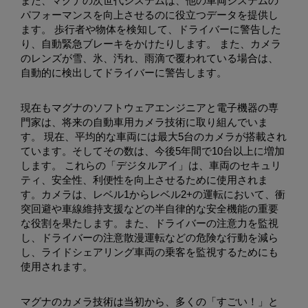
また、マグナの次世代システムは、他の車両システムの
パフォーマンスを向上させるのに役立つデータを提供し
ます。 歩行者や物体を検知して、ドライバーに警告した
り、自動緊急ブレーキをかけたりします。 また、カメラ
のレンズが雪、氷、汚れ、雨滴で覆われている場合は、
自動的に検出してドライバーに警告します。
現在もマグナのソフトウェアエンジニアと電子機器の専
門家は、将来の自動車用カメラ技術に取り組んでいま
す。 現在、平均的な車両には最大5台のカメラが搭載され
ています。そしてその数は、今後5年間で10台以上に増加
します。 これらの「デジタルアイ」は、車両のセキュリ
ティ、安全性、利便性を向上させるために使用されま
す。カメラは、レベル1からレベル2+の運転において、衝
突回避や車線維持支援などの半自律的な安全機能の重要
な役割を果たします。また、ドライバーの注意力を監視
し、ドライバーの注意散漫運転などの危険な行動を減ら
し、ライドシェアリング車両の乗客を監視するためにも
使用されます。
マグナのカメラ技術は当初から、多くの「すごい！」と