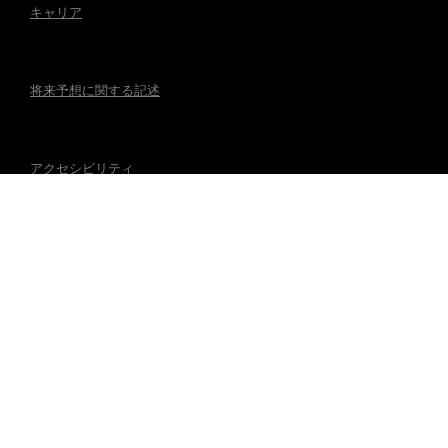
キャリア
将来予想に関する記述
アクセシビリティ
規制事項
マグナの公式アカウント
© 2026 Magna International Inc. All Rights Reserved.