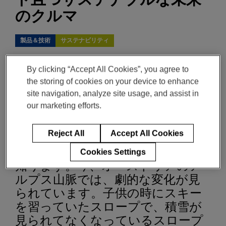
のクルマ
製品＆技術
サステナビリティ
製品管理担当シニア・ディレクター、パワートレイン Walter Sackl
By clicking “Accept All Cookies”, you agree to
9月 15, 2021
3-min read
the storing of cookies on your device to enhance
site navigation, analyze site usage, and assist in
our marketing efforts.
登山好きでスキーの上級者でもあ
る私は、オーストリアのアルプス
Reject All
Accept All Cookies
山脈でのスキーシーズンの積雪や
その長さで地球温暖化の度合いを
Cookies Settings
知ります。今、オーストリアのア
ルプス山脈では、劇的な変化が見
られています。子供の時にスキー
を習っていたスロープで、積雪が
見られてなくなっているスロープ