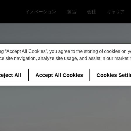
イノベーション
製品
会社
キャリア
Toggle イノベーション menu
Toggle
Toggle 会社 menu
Toggle キ
ng “Accept All Cookies”, you agree to the storing of cookies on 
e site navigation, analyze site usage, and assist in our marketin
eject All
Accept All Cookies
Cookies Sett