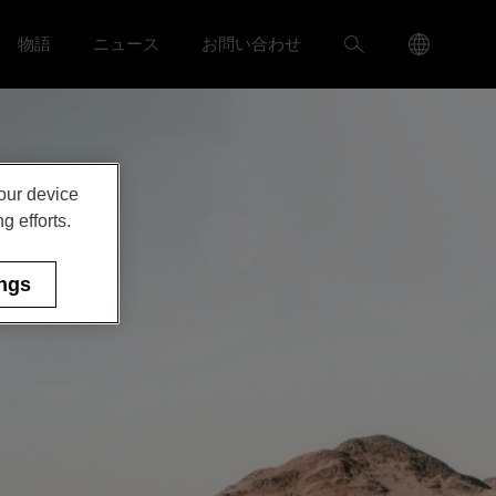
Language
検
物語
ニュース
お問い合わせ
ャリア menu
Toggle
Toggle ニュース menu
Menu
索
Toggle
your device
g efforts.
ings