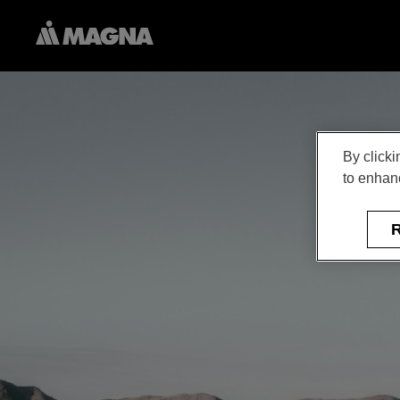
By clicki
to enhanc
R