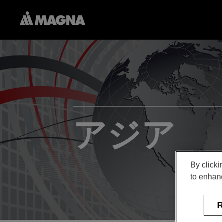
アジア
By clicki
to enhanc
R