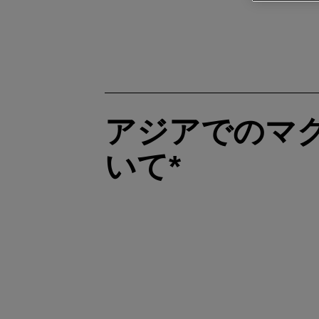
アジアでのマ
いて*