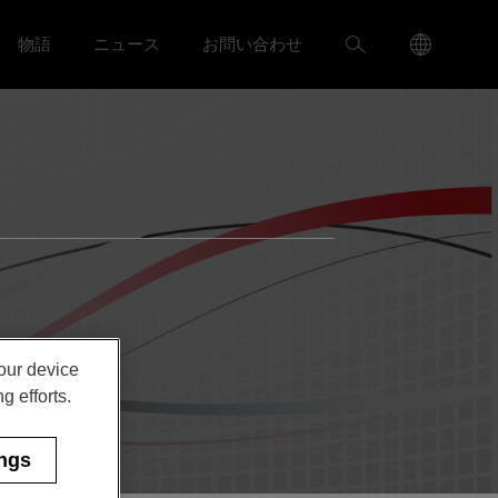
Language
検
物語
ニュース
お問い合わせ
ャリア menu
Toggle
Toggle ニュース menu
Menu
索
Toggle
your device
g efforts.
ings