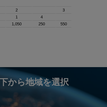
2
3
1
4
1,050
250
550
下から地域を選択