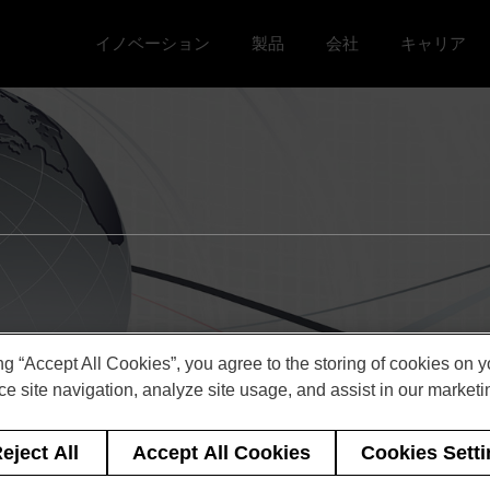
イノベーション
製品
会社
キャリア
Toggle イノベーション menu
Toggle
Toggle 会社 menu
Toggle キ
ng “Accept All Cookies”, you agree to the storing of cookies on 
e site navigation, analyze site usage, and assist in our marketin
eject All
Accept All Cookies
Cookies Sett