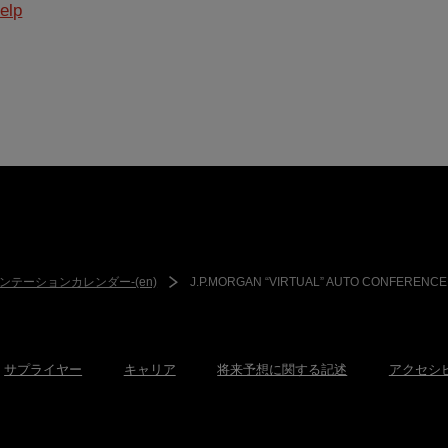
elp
ンテーションカレンダー-(en)
J.P.MORGAN “VIRTUAL” AUTO CONFERENCE
サプライヤー
キャリア
将来予想に関する記述
アクセシ