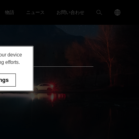
Language
検
物語
ニュース
お問い合わせ
ャリア menu
Toggle
Toggle ニュース menu
Menu
索
Toggle
your device
g efforts.
ings