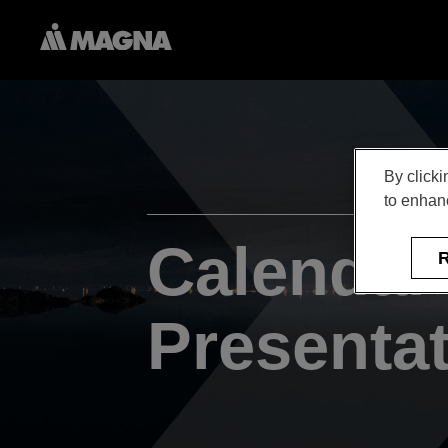
By clicki
to enhanc
Calendar
R
Presenta