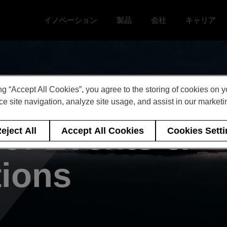
イノベーション
製品
会社
キャリア
Toggle イノベーション menu
Toggle
Toggle 会社 menu
Toggle キ
ng “Accept All Cookies”, you agree to the storing of cookies on 
e site navigation, analyze site usage, and assist in our marketin
 of Events &
eject All
Accept All Cookies
Cookies Sett
tions