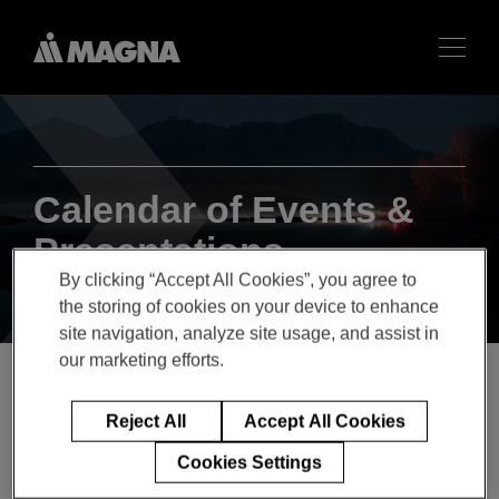
Calendar of Events &
Presentations
By clicking “Accept All Cookies”, you agree to
the storing of cookies on your device to enhance
site navigation, analyze site usage, and assist in
our marketing efforts.
Reject All
Accept All Cookies
Magna at Wolfe Research
Autos & Mobility
Cookies Settings