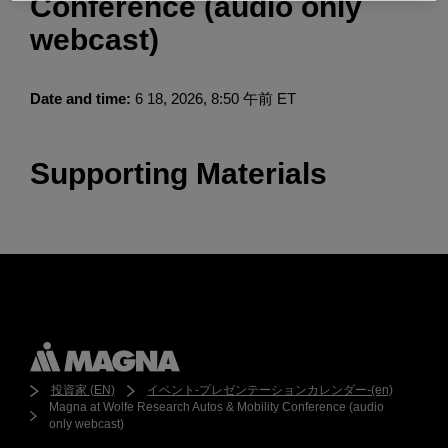
Conference (audio only
Enter
検索
webcast)
search
terms
Date and time:
6 18, 2026, 8:50 午前 ET
Supporting Materials
投資家 (EN)
イベント-プレゼンテーションカレンダー-(en)
Magna at Wolfe Research Autos & Mobility Conference (audio
only webcast)