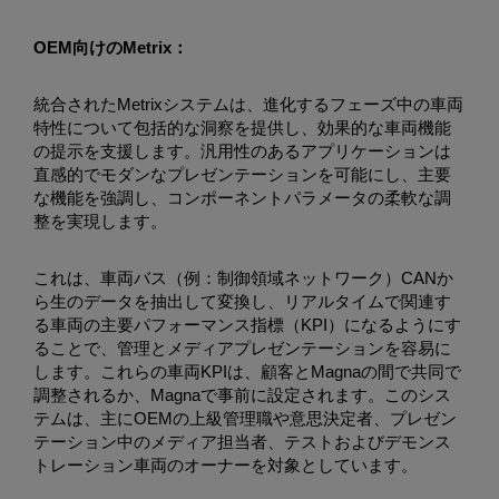
OEM向けのMetrix：
統合されたMetrixシステムは、進化するフェーズ中の車両
特性について包括的な洞察を提供し、効果的な車両機能
の提示を支援します。汎用性のあるアプリケーションは
直感的でモダンなプレゼンテーションを可能にし、主要
な機能を強調し、コンポーネントパラメータの柔軟な調
整を実現します。
これは、車両バス（例：制御領域ネットワーク）CANか
ら生のデータを抽出して変換し、リアルタイムで関連す
る車両の主要パフォーマンス指標（KPI）になるようにす
ることで、管理とメディアプレゼンテーションを容易に
します。これらの車両KPIは、顧客とMagnaの間で共同で
調整されるか、Magnaで事前に設定されます。このシス
テムは、主にOEMの上級管理職や意思決定者、プレゼン
テーション中のメディア担当者、テストおよびデモンス
トレーション車両のオーナーを対象としています。