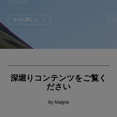
ューション
ン・ソ
さらに詳しく
さら
深堀りコンテンツをご覧く
ださい
by Magna