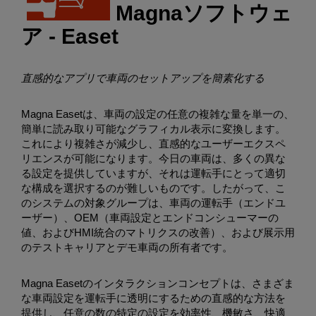
Magnaソフトウェ
ア - Easet
直感的なアプリで車両のセットアップを簡素化する
Magna Easetは、車両の設定の任意の複雑な量を単一の、
簡単に読み取り可能なグラフィカル表示に変換します。
これにより複雑さが減少し、直感的なユーザーエクスペ
リエンスが可能になります。今日の車両は、多くの異な
る設定を提供していますが、それは運転手にとって適切
な構成を選択するのが難しいものです。したがって、こ
のシステムの対象グループは、車両の運転手（エンドユ
ーザー）、OEM（車両設定とエンドコンシューマーの
値、およびHMI統合のマトリクスの改善）、および展示用
のテストキャリアとデモ車両の所有者です。
Magna Easetのインタラクションコンセプトは、さまざま
な車両設定を運転手に透明にするための直感的な方法を
提供し、任意の数の特定の設定を効率性、機敏さ、快適