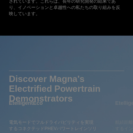
されています。これらは、長年の研究開発の結果であ
り、イノベーションと卓越性への私たちの取り組みを反
映しています。
Discover Magna's
Electrified Powertrain
Demonstrators
EtelligentEco
Etelli
電気モードでフルドライバビリティを実現
航続距
するコネクテッドPHEVパワートレインソリ
するイン