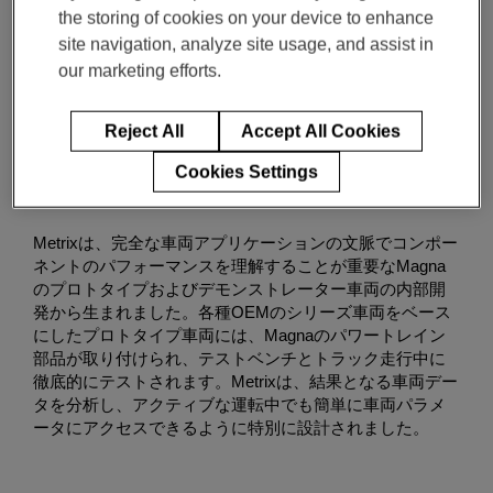
the storing of cookies on your device to enhance
Magnaソフトウェ
site navigation, analyze site usage, and assist in
ア - Metrix
our marketing efforts.
車両データ分析と可視化の簡素化ソリューション
Reject All
Accept All Cookies
Cookies Settings
Metrixは、完全な車両アプリケーションの文脈でコンポー
ネントのパフォーマンスを理解することが重要なMagna
のプロトタイプおよびデモンストレーター車両の内部開
発から生まれました。各種OEMのシリーズ車両をベース
にしたプロトタイプ車両には、Magnaのパワートレイン
部品が取り付けられ、テストベンチとトラック走行中に
徹底的にテストされます。Metrixは、結果となる車両デー
タを分析し、アクティブな運転中でも簡単に車両パラメ
ータにアクセスできるように特別に設計されました。