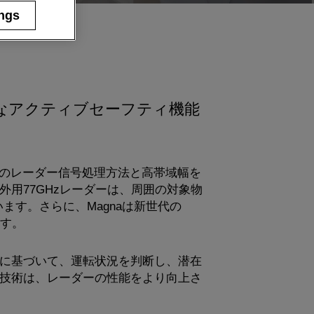
ings
々なアクティブセーフティ機能
自のレーダー信号処理方法と高帯域幅を
用77GHzレーダーは、周囲の対象物
す。さらに、Magnaは新世代の
ます。
に基づいて、運転状況を判断し、潜在
技術は、レーダーの性能をより向上さ