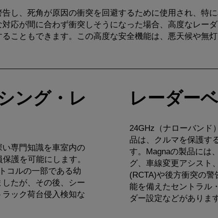
警告し、死角が原因の衝突を回避するために使用され、特に
な対応が間に合わず衝突しそうになった場合、高度なレーダ
することもできます。この高度な安全機能は、悪天候や無灯
シング・レ
レーダー
24GHz（ナローバンド
品は、クルマを保護する
深い専門知識を車室内の
す。Magnaの製品に
乗員保護を可能にします。
グ、車線変更アシスト
5プロトコルの一部である幼
(RCTA)や後方衝突
ましたが、その後、シー
能を備えたセントラル
トラック荷台侵入検知な
ダー設定などがありま