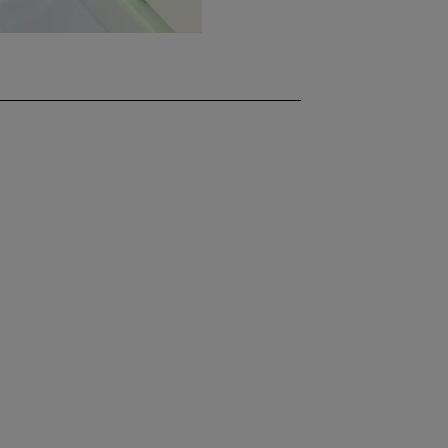
メージングレー
レーダ
ー1