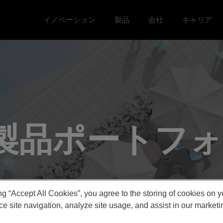
イノベーション
製品
会社
キャリア
Toggle イノベーション menu
Toggle
Toggle 会社 menu
Toggle キ
製品ポートフ
ng “Accept All Cookies”, you agree to the storing of cookies on 
e site navigation, analyze site usage, and assist in our marketin