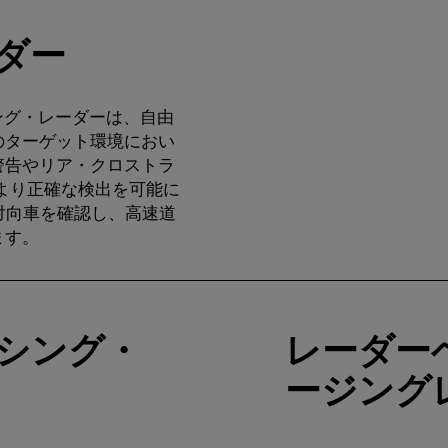
ダー
ング・レーダーは、自由
のターゲット環境におい
警告やリア・クロストラ
、より正確な検出を可能に
、対向車を確認し、高速道
ます。
Watch
video
シング・
レーダー
ージング