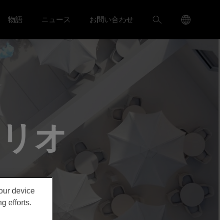
Language
検
物語
ニュース
お問い合わせ
ャリア menu
Toggle
Toggle ニュース menu
Menu
索
Toggle
ォリオ
your device
g efforts.