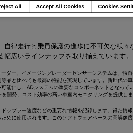
eject All
Accept All Cookies
Cookies Sett
ムは、自律走行と乗員保護の進歩に不可欠な様
る幅広いラインナップを取り揃えています。
ドレーダー、イメージングレーダーセンサーシステムは、独
等品と比べても最高の性能を実現しています。新世代の車外
可能にし、ADシステムの重要なコンポーネントとなっていま
ダーを開発、コスト効率の高い車室内モニタリングを提供し
、ドップラー速度などの重要な情報を記録します。得た情報
るために使用されます。このソフトウェアベースの高解像度