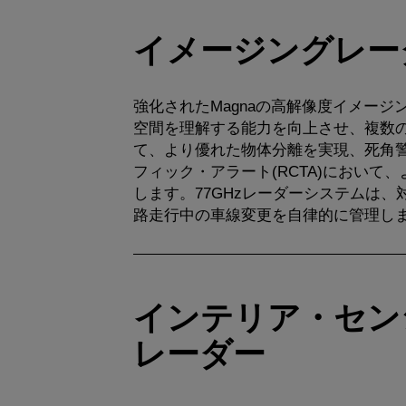
イメージングレー
強化されたMagnaの高解像度イメージ
空間を理解する能力を向上させ、複数
て、より優れた物体分離を実現、死角
フィック・アラート(RCTA)において
します。77GHzレーダーシステムは
路走行中の車線変更を自律的に管理し
Watch
video
インテリア・セン
レーダー