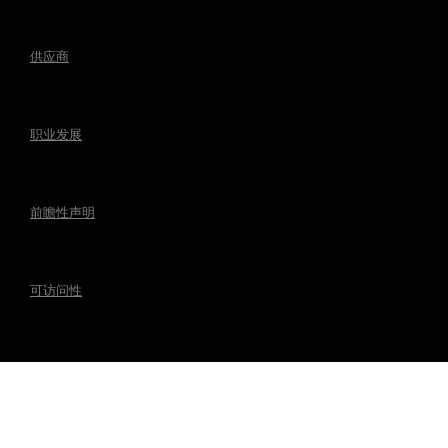
供应商
职业发展
前瞻性声明
可访问性
相关法规事宜
联系麦格纳