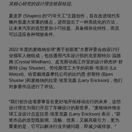
其精心研究的设计理念斩获桂冠。
夏皮罗 (Shapiro) 的“巧夺天工”主题创作，旨在改进现代车
辆外形庞大笨重的痛点，进而提出了一种系统化的方法，
让未来汽车的造型更加小巧轻盈、具备模块化特性，而且
可以适应各种驾驶条件。
2022 年度的麦格纳全球“勇于创新奖”大赛评委会由设计行
业领军人物组成，包括通用汽车设计部的克里斯特尔·温德
姆 (Crystal Windham)、皮克斯动画工作室的设计师杰伊·舒
斯特 (Jay Shuster)、劳伦斯理工大学的莉斯·韦策尔 (Liz
Wetzel)、哈雷戴维森摩托公司的比约恩·舒斯特 (Bjorn
Shuster )和麦格纳的拉里·埃里克森 (Larry Erickson)，他们
对参赛作品进行了评估。
“我们创办这项赛事旨在更好地开拓移动出行的未来，这些
设计理念为我们开启了车辆设计的新世界。”麦格纳外饰全
球工业设计总监拉里·埃里克森 (Larry Erickson) 表示，“获
奖作品的造型既新潮、流畅、优美，又极具吸引力，更为
重要的是，它可以解决行业关键问题，即减少碳排放。“