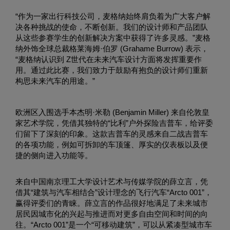
“作为一家出行科技公司，麦格纳始终肩负着为广大客户解
决各种挑战的使命，不断创新。我们的设计师和产品团队
从这些参赛学生的创新解决方案中获得了许多灵感。”麦格
纳外饰全球总裁格莱海姆·伯罗 (Grahame Burrow) 表示，
“麦格纳认识到 Z世代在未来汽车设计方面将发挥重要作
用。通过此比赛，我们致力于鼓励有抱负的设计师们重新
构思未来汽车的用途。”
欧洲区入围选手本杰明·米勒 (Benjamin Miller) 来自伦敦皇
家艺术学院，凭借其独特的“比利”户外探险吉普车，给评委
们留下了深刻的印象。这款吉普车的灵感来自二战吉普车
的各项功能，例如可拆卸的车顶篷、厚实的仪表板以及便
捷的侧向进入功能等。
来自中国南京理工大学设计艺术与传媒学院的薛立言，凭
借其“建筑与汽车相结合”设计理念的飞行汽车“Arcto 001”，
赢得评委们的青睐。薛立言的作品很好地满足了未来城市
居民因城市化的兴起与推进而对更多自由空间和时间的向
往。“Arcto 001”是一个“可移动建筑”，可以从紧凑型城市车