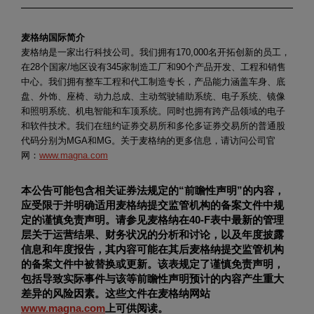
麦格纳国际简介
麦格纳是一家出行科技公司。我们拥有170,000名开拓创新的员工，
在28个国家/地区设有345家制造工厂和90个产品开发、工程和销售
中心。我们拥有整车工程和代工制造专长，产品能力涵盖车身、底
盘、外饰、座椅、动力总成、主动驾驶辅助系统、电子系统、镜像
和照明系统、机电智能和车顶系统。同时也拥有跨产品领域的电子
和软件技术。我们在纽约证券交易所和多伦多证券交易所的普通股
代码分别为MGA和MG。关于麦格纳的更多信息，请访问公司官
网：
www.magna.com
本公告可能包含相关证券法规定的“前瞻性声明”的内容，
应受限于并明确适用麦格纳提交监管机构的备案文件中规
定的谨慎免责声明。请参见麦格纳在40-F表中最新的管理
层关于运营结果、财务状况的分析和讨论，以及年度披露
信息和年度报告，其内容可能在其后麦格纳提交监管机构
的备案文件中被替换或更新。该表规定了谨慎免责声明，
包括导致实际事件与该等前瞻性声明预计的内容产生重大
差异的风险因素。这些文件在麦格纳网站
www.magna.com
上可供阅读。