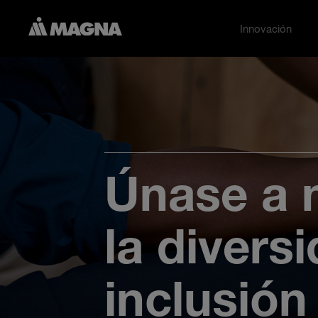
Innovación
Toggle Innova
To
Únase a 
la divers
inclusión