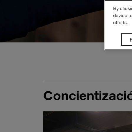
By clicki
device t
efforts.
R
Concientizaci