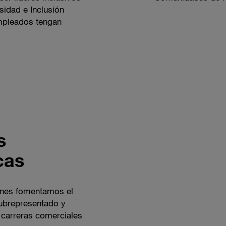
idad e Inclusión
mpleados tengan
s
cas
ones fomentamos el
subrepresentado y
carreras comerciales