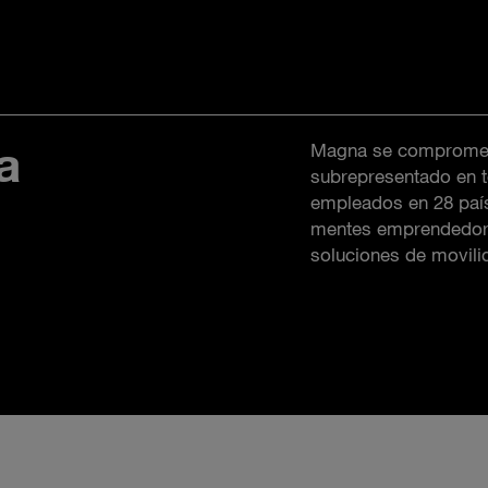
a
Magna se compromete 
subrepresentado en 
empleados en 28 paíse
mentes emprendedora
soluciones de movili