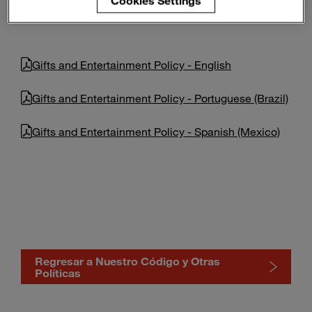
Cookies Settings
América
Europa
Asia
África
Enter
Buscar
search
terms
Gifts and Entertainment Policy - English
Gifts and Entertainment Policy - Portuguese (Brazil)
Gifts and Entertainment Policy - Spanish (Mexico)
Regresar a Nuestro Código y Otras
Políticas