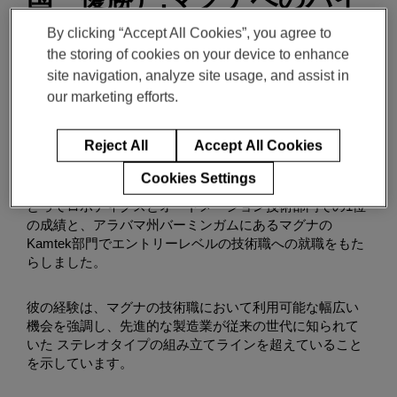
プライン
By clicking “Accept All Cookies”, you agree to
the storing of cookies on your device to enhance
Magna People
site navigation, analyze site usage, and assist in
our marketing efforts.
9月 25, 2024
4-min read
Reject All
Accept All Cookies
Cookies Settings
2024の SkillsUSA全国大会への参加が、Andrew Cooperに
とってロボティクスとオートメーション技術部門での1位
の成績と、アラバマ州バーミンガムにあるマグナの
Kamtek部門でエントリーレベルの技術職への就職をもた
らしました。
彼の経験は、マグナの技術職において利用可能な幅広い
機会を強調し、先進的な製造業が従来の世代に知られて
いた ステレオタイプの組み立てラインを超えていること
を示しています。