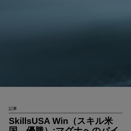
Enter
検索
search
terms
記事
SkillsUSA Win（スキル米
国 優勝）:マグナへのパイ