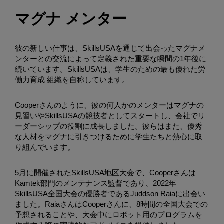
マグナ メンター
彼の新しい仕事は、SkillsUSAを通じて出会ったマグナメ
ンターとの交流によって定義された重要な瞬間の1年後に
続いています。SkillsUSAは、学生のための最も優れた労
働力育成 組織を自称しています。
Cooperさんのように、彼の何人かのメンターはマグナの
見習いやSkillsUSAの競技者としてスタートし、会社でリ
ーダーシップの役割に成長しました。彼らはまた、優秀
な人材をマグナに引きつけるために学生たちと熱心に取
り組んでいます。
5月に開催されたSkillsUSA地区大会で、Cooperさんは
Kamtek部門のメンテナンス監督であり、2022年
SkillsUSA全国大会の優勝者であるJuddson Raiaに出会い
ました。RaiaさんはCooperさんに、8時間の全国大会での
予想されることや、大会中にロボット用のプログラムを