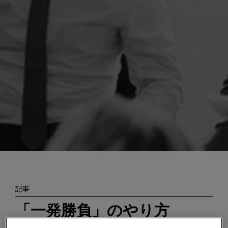
Enter
検索
search
terms
記事
「一発勝負」のやり方