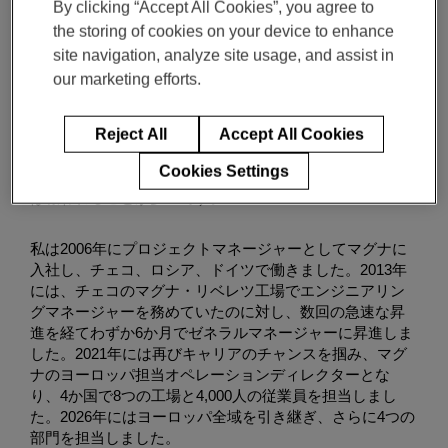
By clicking “Accept All Cookies”, you agree to
人々と文化
the storing of cookies on your device to enhance
site navigation, analyze site usage, and assist in
ミロスラフ・フロンツ, ヨーロッパ事業部長
5月 13, 2026
2-min read
our marketing efforts.
Reject All
Accept All Cookies
「挑戦してみる」という考え方とは、新しい機会や挑戦
Cookies Settings
を待つのではなく、それを掴むことを意味します。それ
は報われることが多いです。
私は2006年にプロジェクトマネージャーとしてマグナに
入社し、チェコ、ロシア、ドイツで働きました。2013年
には、チェコのマグナ・リベレツ工場でエンジニアリン
グマネージャーを務めていたのに対し、数回の急速な昇
進を経てわずか6か月でゼネラルマネージャーに昇進しま
した。2021年には再びキャリアのチャンスを掴み、マグ
ナのヨーロッパ担当オペレーションディレクターとな
り、4か国で8つの工場と4,000人の従業員を担当しまし
た。2026年にはヨーロッパ全域を引き継ぎ、さらに4つの
部門を担当しました。