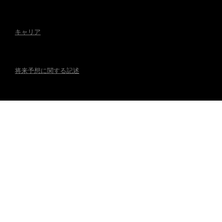
キャリア
将来予想に関する記述
アクセシビリティ
規制事項
マグナの公式アカウント