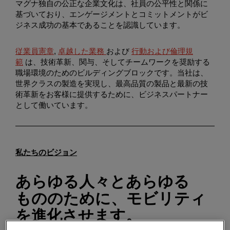
マグナ独自の公正な企業文化は、社員の公平性と関係に
Enter
検索
基づいており、エンゲージメントとコミットメントがビ
search
ジネス成功の基本であることを認識しています。
terms
従業員憲章
,
卓越した業務
および
行動および倫理規
範
は、技術革新、関与、そしてチームワークを奨励する
職場環境のためのビルディングブロックです。当社は、
世界クラスの製造を実現し、最高品質の製品と最新の技
術革新をお客様に提供するために、ビジネスパートナー
として働いています。
私たちのビジョン
あらゆる人々とあらゆる
もののために、モビリティ
を進化させます。