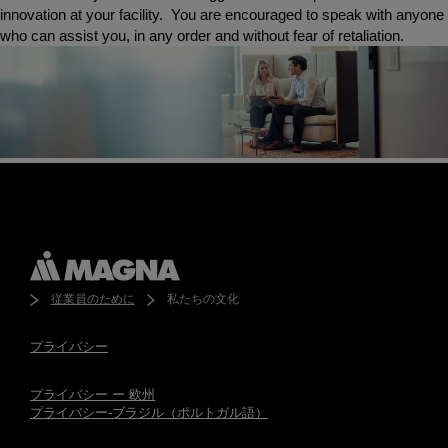
果
innovation at your facility. You are encouraged to speak with anyone
を
who can assist you, in any order and without fear of retaliation.
出
す
従業員のために
私たちの文化
プライバシー
プライバシー ー 欧州
プライバシー-ブラジル（ポルトガル語）