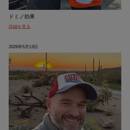
レ
ー
シ
ドミノ効果
ョ
about
詳細を見る
ン
this
ド
ミ
2026年5月13日
ノ
効
果