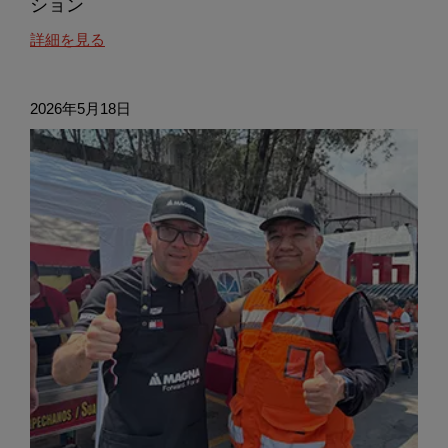
ション
about
詳細を見る
this
高
パ
2026年5月18日
フ
ォ
ー
マ
ン
ス
文
化、
母
か
ら
の
イ
ン
ス
ピ