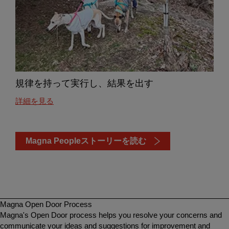
規律を持って実行し、結果を出す
about
詳細を見る
this
規
律
Magna Peopleストーリーを読む
を
持
っ
て
実
行
Magna Open Door Process
し、
Magna's Open Door process helps you resolve your concerns and
結
communicate your ideas and suggestions for improvement and