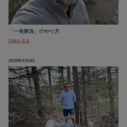
「一発勝負」のやり方
about
詳細を見る
this
「一
発
2026年5月6日
勝
負」
の
や
り
方