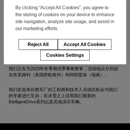
体验2023年麦格纳冬季测试
Enter
搜索
By clicking “Accept All Cookies”, you agree to
search
活动，从我们最新的车辆和
the storing of cookies on your device to enhance
terms
技术中获得灵感。
site navigation, analyze site usage, and assist in
our marketing efforts.
活动将由麦格纳团队横跨两大洲，分隔两地举办
Reject All
Accept All Cookies
Cookies Settings
我们正在为2023年冬季测试季摩拳擦掌，活动地点分别设
在布里姆利（美国密歇根州）和阿耶普洛（瑞典）。
我们欢迎来自整车厂的工程师和技术人员借此机会与我们
的专家进行互动，在冰雪之上试驾我们最新的
EtelligentDrive系列以及其他演示车辆。