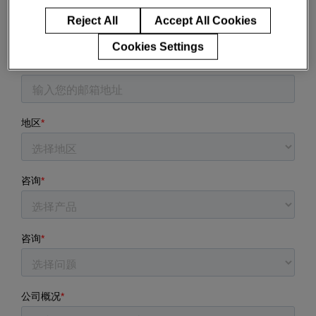
Enter
搜索
Reject All
Accept All Cookies
search
terms
Cookies Settings