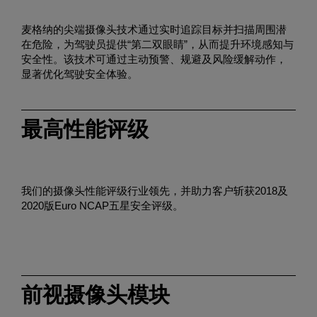
Enter
搜索
search
麦格纳的尖端摄像头技术通过实时追踪目标并扫描周围潜
terms
在危险，为驾驶员提供“第二双眼睛”，从而提升环境感知与
安全性。该技术可通过主动预警、规避及风险缓解动作，
显著优化驾驶安全体验。
最高性能评级
我们的摄像头性能评级行业领先，并助力客户斩获2018及
2020版Euro NCAP五星安全评级。
观
看
我
前视摄像头模块
们
的