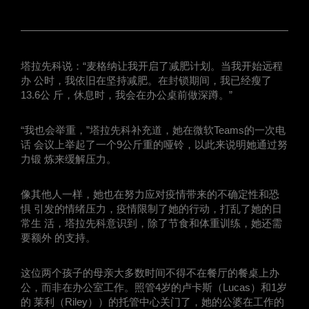
塔拉先科说：“麦格纳让我开启了减肥计划。当我开始远程
办 公时，我依旧在坚持减肥。在封锁期间，我已经瘦了
13.6公 斤，休息时，我会在办公桌前做深蹲。”
“我也会举重，”塔拉先科补充道，她在微软Teams的一次电
话 会议上举起了一个9公斤重的哑铃，以此来说明她通过努
力锻 炼来缓解压力。
像其他人一样，她也在努力应对疫情带来的不确定性和恐
惧 引发的情绪压力，疫情限制了她的行动，打乱了她的日
常生 活，塔拉先科意识到，除了节食和体重训练，她还需
要额外 的支持。
这位两个孩子的母亲大多数时间不得不在餐厅的餐桌上办
公，而非在办公室工作。照管4岁的卢卡斯（Lucas）和1岁
的 莱利（Riley））的托管中心关门了，她的公婆在工作的