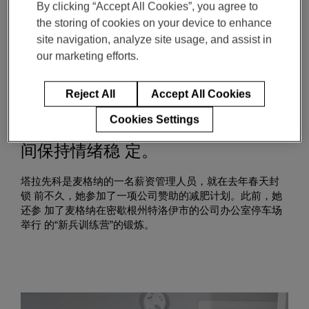
By clicking “Accept All Cookies”, you agree to
麦格纳人
the storing of cookies on your device to enhance
site navigation, analyze site usage, and assist in
十月 08, 2021
2-min read
our marketing efforts.
麦格纳的健康计划和医疗福利— 以
Reject All
Accept All Cookies
及一些粉色染发剂 —帮助 了萨拉·塔
Cookies Settings
拉先科（Sara Tarasenko）在疫情期
间保持情绪稳 定。
塔拉先科是麦格纳的一名薪资管理人员，就在去年春天封
锁 前不久，她参加了一项公司赞助的减肥计划。此前，她
还参 加了麦格纳在密歇根州特洛伊市的公司办公室停车场
举行 的“新兵训练营”的锻炼。