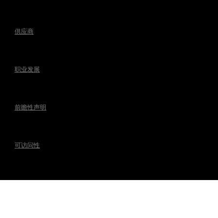
供应商
职业发展
前瞻性声明
可访问性
相关法规事宜