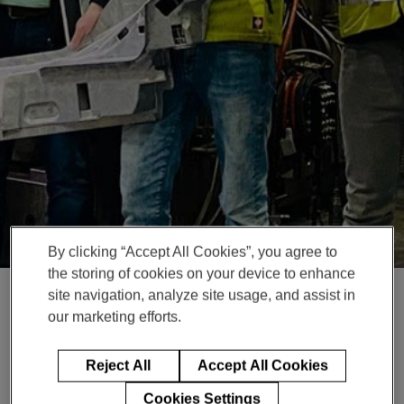
Enter
搜索
search
terms
By clicking “Accept All Cookies”, you agree to
the storing of cookies on your device to enhance
site navigation, analyze site usage, and assist in
our marketing efforts.
文章
节约能源，持续进步
Reject All
Accept All Cookies
Cookies Settings