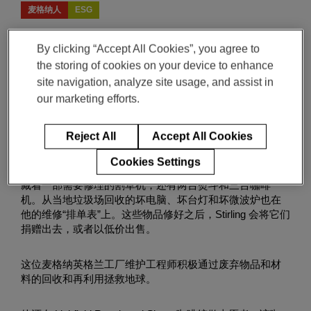
麦格纳人
ESG
William Stirling, Maintenance Engineer
二月 09, 2023
2-min read
By clicking “Accept All Cookies”, you agree to
the storing of cookies on your device to enhance
site navigation, analyze site usage, and assist in
Will Stirling 一直秉承“能修的绝不扔”这个物品处
our marketing efforts.
置的原则，这一点在他位于英格兰诺顿凯恩斯的
家中随处可见。
Reject All
Accept All Cookies
Cookies Settings
一间卧室有 50 台真空吸尘器，客厅里还有 7 台。厨房里收
藏着一部需要修理的割草机，还有两台熨斗和三台咖啡
机。从当地垃圾场回收的坏电脑、坏台灯和坏微波炉也在
他的维修“排单表”上。这些物品修好之后，Stirling 会将它们
捐赠出去，或者以低价出售。
这位麦格纳英格兰工厂维护工程师积极通过废弃物品和材
料的回收和再利用拯救地球。