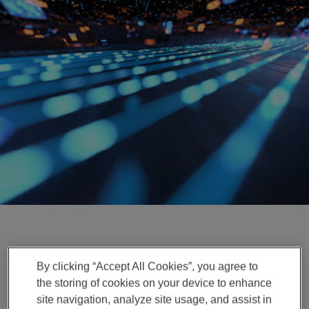
Enter
搜索
search
terms
文章
By clicking “Accept All Cookies”, you agree to
驾驶员监控系统：减少分心
the storing of cookies on your device to enhance
site navigation, analyze site usage, and assist in
驾驶，拯救生命