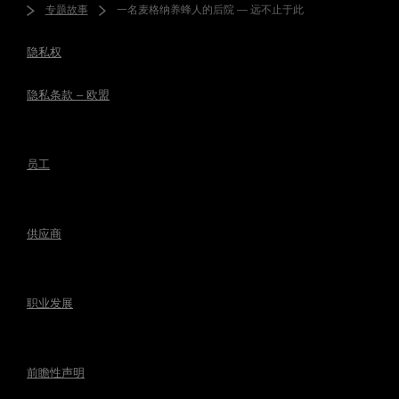
专题故事
一名麦格纳养蜂人的后院 — 远不止于此
隐私权
隐私条款 – 欧盟
员工
供应商
职业发展
前瞻性声明