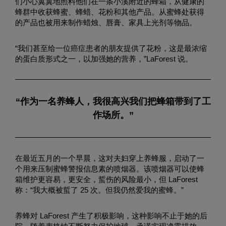
们小心翼翼地照料他们在一条小溪附近的蜂箱，从健康的
蜂群中收获蜂蜜、蜂蜡、花粉和其他产品。从蜜蜂处获得
的产品也被用来制作蜡烛、唇膏、家具上光剂等物品。
“我们甚至给一位癌症患者的朋友提供了花粉，这是最浓缩
的蛋白质形式之一，以加强她的营养，”LaForest 说。
“作为一名养蜂人，我很高兴我们把蜂箱带到了工
作场所。”
在最近五月的一个早晨，这对夫妇穿上养蜂服，启动了一
个用来压制蜜蜂警报信息素的喷烟器。该喷烟器可以使蜂
箱维护更容易，更安全，蜇伤的风险最小，但 LaForest
称：“我大概被蜇了 25 次。但我仍然爱我的蜜蜂。”
养蜂对 LaForest 产生了积极影响，这种影响不止于她的后