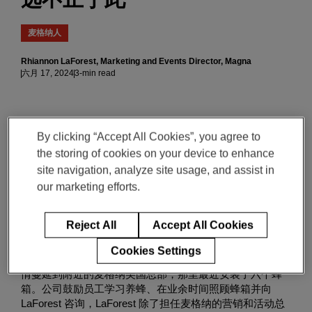
麦格纳人
Rhiannon LaForest, Marketing and Events Director, Magna
六月 17, 2024
3-min read
Rhiannon LaForest 在美国密歇根州特洛伊市有一个田园般
By clicking “Accept All Cookies”, you agree to
的后院。后院里有八个忙碌的蜂箱，近一百万只蜜蜂，还
the storing of cookies on your device to enhance
有一只名叫 Clover 的黑白搜救犬。四周都是在吸引传粉者
site navigation, analyze site usage, and assist in
的植物，从芳香的薄荷到艳丽的紫色铁线莲。LaForest 对
our marketing efforts.
蜜蜂的热爱体现在她生活的每一个细节上，她印有蜜蜂图
案的橡胶靴到树上写着：“请注意。蜜蜂正在辛勤工作。请
勿打扰。”
Reject All
Accept All Cookies
Cookies Settings
她对可持续发展和蜜蜂的热情是无法抗拒的，并且这一热
情蔓延到附近的麦格纳美国总部，那里最近安装了六个蜂
箱。公司鼓励员工学习养蜂、在业余时间照顾蜂箱并向
LaForest 咨询，LaForest 除了担任麦格纳的营销和活动总