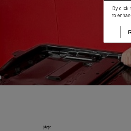
By clicki
to enhanc
R
博客