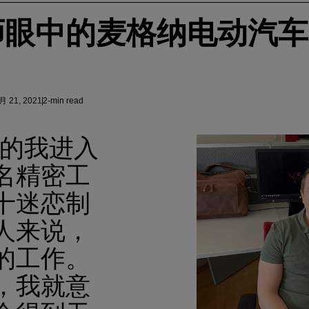
师眼中的麦格纳电动汽车
 21, 2021
2-min read
岁的我进入
名精密工
十迷恋制
人来说，
的工作。
，我就意