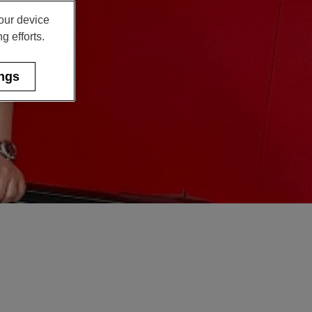
your device
g efforts.
ings