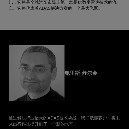
比，它将是全球汽车市场上第一款提供数字雷达技术的汽
车。它将代表着ADAS解决方案的一个最大飞跃。
鲍里斯·舒尔金
通过解决行业最大的ADAS技术挑战，我们赋能客户，将未
来出行科技提升到了一个新的水平。