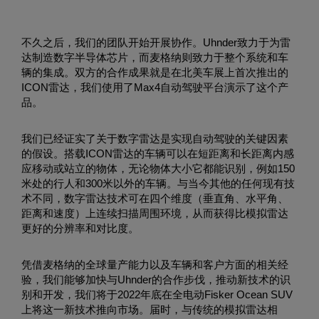
不久之后，我们的团队开始开展协作。Uhnder致力于为雷
达制造数字半导体芯片，而麦格纳则致力于整个系统和车
辆的集成。双方的合作成果就是在北美车展上首次推出的
ICON雷达，我们使用了Max4自动驾驶平台演示了这个产
品。
我们已经证实了关于数字雷达是实现自动驾驶的关键因素
的假设。搭载ICON雷达的车辆可以在短距离和长距离内感
应移动或站立的物体，无论物体大小它都能识别，例如150
米处的行人和300米以外的车辆。与当今其他的任何现有技
术不同，数字雷达技术可在四个维度（垂直角、水平角、
距离和速度）上连续扫描周围环境，从而获得比模拟雷达
更好的分辨率和对比度。
凭借麦格纳的全球量产能力以及车辆和客户方面的相关经
验，我们能够加快与Uhnder的合作步伐，推动新技术的识
别和开发，我们将于2022年底在全电动Fisker Ocean SUV
上将这一新技术推向市场。届时，与传统的模拟雷达相