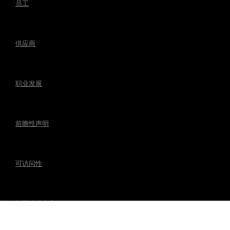
员工
供应商
职业发展
前瞻性声明
可访问性
相关法规事宜