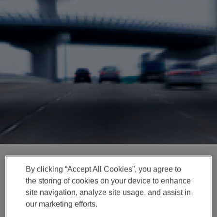
Enter
搜索
search
terms
By clicking “Accept All Cookies”, you agree to
News Release
the storing of cookies on your device to enhance
site navigation, analyze site usage, and assist in
麦格纳斩获一家欧洲汽车制
our marketing efforts.
造商的新型高压电驱动业务