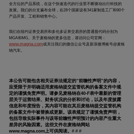
全方位的产品系统，在这个快速迭代的行业里不断驱动出行科技的
发展。我们的分支遍布全球，在28个国家设有341家制造工厂和90个
产品开发、工程和销售中心。
我们在纽约证券交易所和多伦多证券交易所的普通股代码分别为
MGA和MG。关于麦格纳的更多信息，请访问公司官网：
www.magna.com
或关注我们的微信公众号及新浪微博账号@麦格
纳汽车。
本公告可能包含相关证券法规定的“前瞻性声明”的内容，
应受限于并明确适用麦格纳提交监管机构的备案文件中规
定的谨慎免责声明。请参见麦格纳在
40-F
表中最新的管理
层关于运营结果、财务状况的分析和讨论，以及年度披露
信息和年度报告，其内容可能在其后麦格纳提交监管机构
的备案文件中被替换或更新。该表规定了谨慎免责声明，
包括导致实际事件与该等前瞻性声明预计的内容产生重大
差异的风险因素。
这些文件在麦格纳网站
www.magna.com
上可供阅读。
# # #