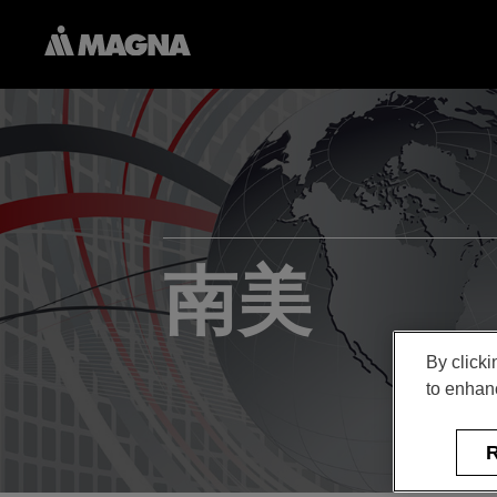
南美
By clicki
to enhanc
R