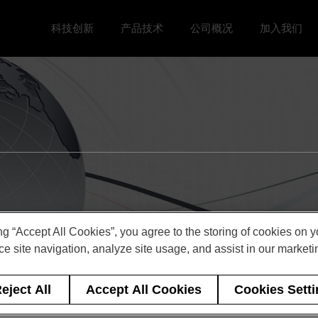
科技创新
产品技术
公司概况
加入我们
Toggle 科技创新 menu
Toggle
Toggle 公司概况 menu
Toggle 加
ng “Accept All Cookies”, you agree to the storing of cookies on 
e site navigation, analyze site usage, and assist in our marketin
eject All
Accept All Cookies
Cookies Sett