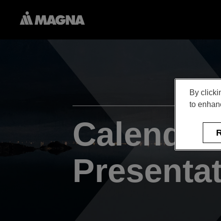
By clicki
to enhanc
Calendar
R
Presenta