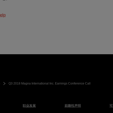
elp
)
Q3 2018 Magna International Inc. Earnings Conference Call
职业发展
前瞻性声明
可