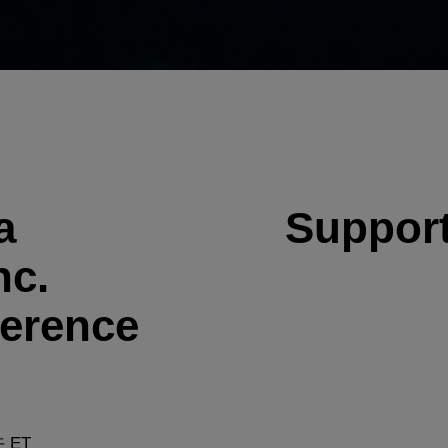
a
Support
nc.
erence
午 ET