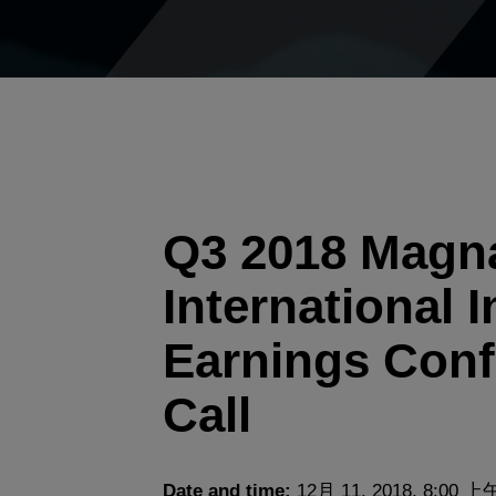
Q3 2018 Magn
International I
Earnings Conf
Call
Date and time:
12月 11, 2018, 8:00 上