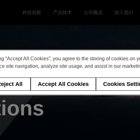
科技创新
产品技术
公司概况
加入我们
Toggle 科技创新 menu
Toggle
Toggle 公司概况 menu
Toggle 加
ng “Accept All Cookies”, you agree to the storing of cookies on 
e site navigation, analyze site usage, and assist in our marketin
 of Events &
eject All
Accept All Cookies
Cookies Sett
tions