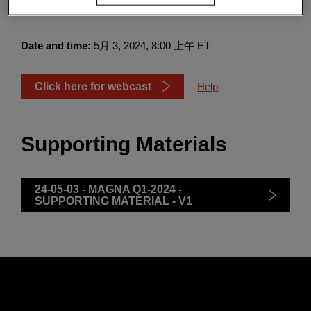
Conference Call
Enter
搜索
search
terms
Date and time:
5月 3, 2024, 8:00 上午 ET
Click here for webcast
Help
Supporting Materials
24-05-03 - MAGNA Q1-2024 -
SUPPORTING MATERIAL - V1