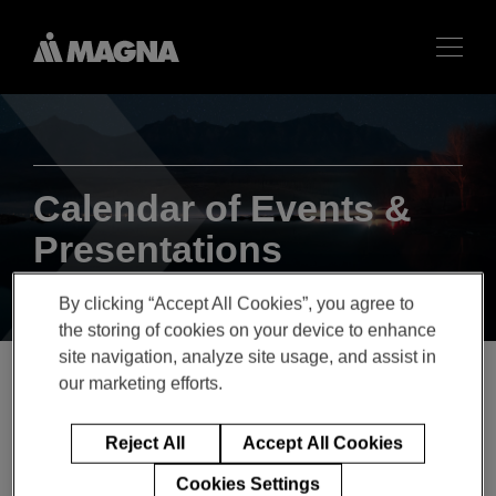
Calendar of Events &
Presentations
By clicking “Accept All Cookies”, you agree to
the storing of cookies on your device to enhance
site navigation, analyze site usage, and assist in
our marketing efforts.
Q1 2024 Magna
Reject All
Accept All Cookies
International Inc. Earnings
Cookies Settings