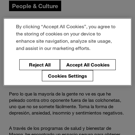
People & Culture
Guillermo Cano
noviembre 06, 2025
3-min read
By clicking “Accept All Cookies”, you agree to
the storing of cookies on your device to
enhance site navigation, analyze site usage,
He pasado la mayor parte de mi vida adulta compitiendo
and assist in our marketing efforts.
en Jiu-Jitsu brasileño, una disciplina que enfatiza que no
es necesario demostrar fuerza a través de la fuerza.
Reject All
Accept All Cookies
Obtuve mi cinturón negro después de años de
entrenamiento, un logro que parecía imposible cuando
Cookies Settings
comencé mi viaje hace 23 años.
Pero lo que la mayoría de la gente no ve es que he
peleado contra otro oponente fuera de las colchonetas,
uno que no se somete fácilmente. Toma la forma de
depresión, ansiedad, insomnio y sentimientos negativos.
A través de los programas de salud y bienestar de
Magna, he encontrado un espacio seguro para obtener