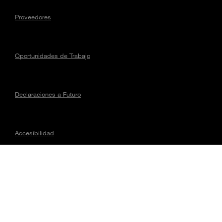
Proveedores
Oportunidades de Trabajo
Declaraciones a Futuro
Accesibilidad
Asuntos regulatorios
CONECTA CON MAGNA