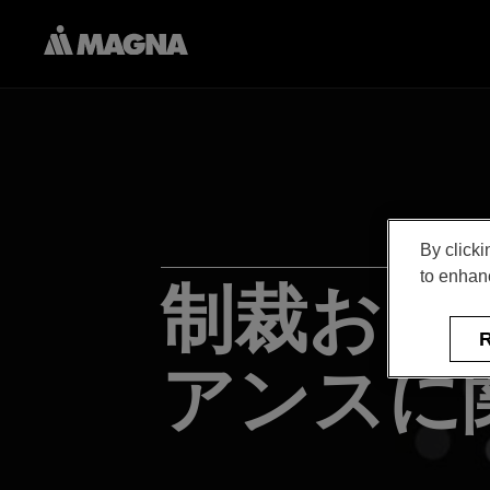
By clicki
to enhanc
制裁およ
R
アンスに