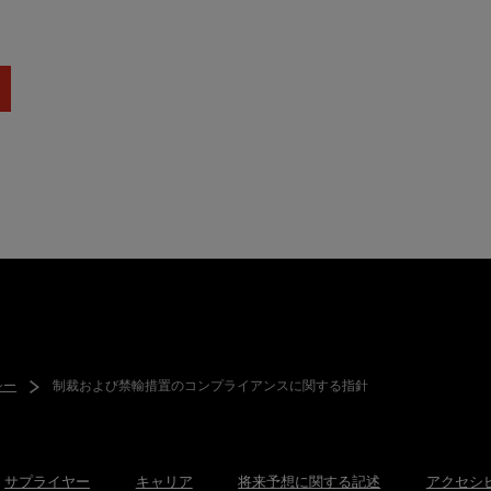
シー
制裁および禁輸措置のコンプライアンスに関する指針
サプライヤー
キャリア
将来予想に関する記述
アクセシ