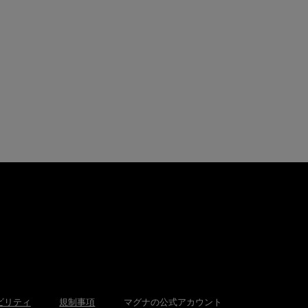
ビリティ
規制事項
マグナの公式アカウント