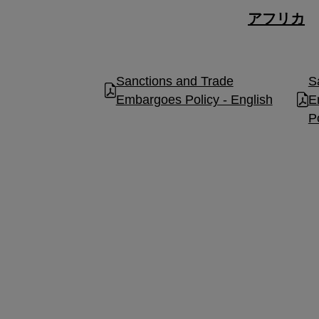
アフリカ
Sanctions and Trade
S
Embargoes Policy - English
E
P