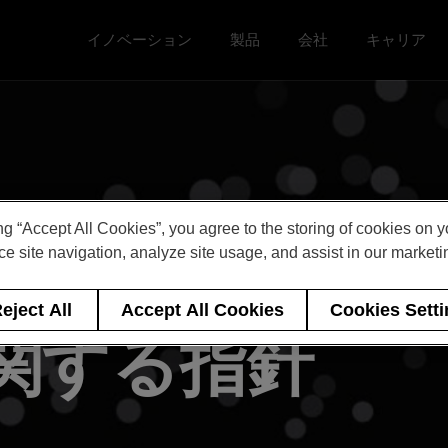
イノベーション
製品
会社
キャリア
Toggle イノベーション menu
Toggle
Toggle 会社 menu
Toggle キ
ng “Accept All Cookies”, you agree to the storing of cookies on 
e site navigation, analyze site usage, and assist in our marketin
び禁輸措置の
eject All
Accept All Cookies
Cookies Sett
関する指針