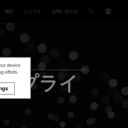
Language
検
物語
ニュース
お問い合わせ
ャリア menu
Toggle
Toggle ニュース menu
Menu
索
Toggle
your device
g efforts.
コンプライ
ings