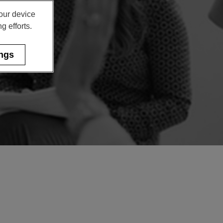
your device
g efforts.
ings