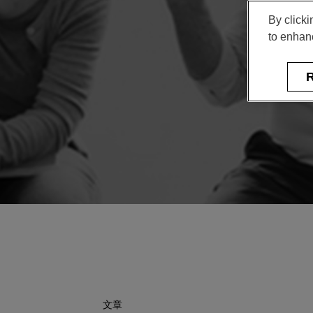
By clicki
to enhanc
R
文章