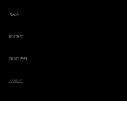
供应商
职业发展
前瞻性声明
可访问性
相关法规事宜
联系麦格纳