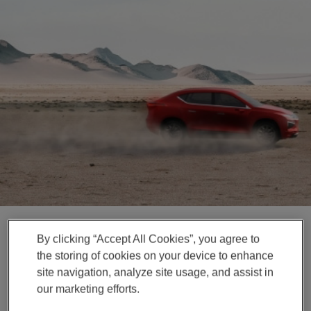
Enter
搜索
search
terms
By clicking “Accept All Cookies”, you agree to
the storing of cookies on your device to enhance
News Release
site navigation, analyze site usage, and assist in
麦格纳参加女子越野拉力
our marketing efforts.
赛：赋能员工，拥抱创新