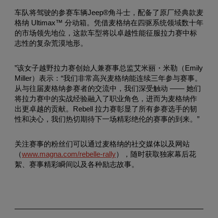
车队将驾驶的参赛车辆Jeep®角斗士，配备了原厂经典款麦
格纳 Ultimax™ 分动箱。凭借麦格纳在四驱系统领域数十年
的市场领先地位，这款车型将以卓越性能征服拉力赛中标
志性的复杂荒漠地形。
”
该女子越野拉力赛创始人兼赛事总监艾米丽・米勒（Emily
Miller）表示：“我们非常高兴麦格纳能连续三年参与赛事。
从与往届麦格纳参赛者的交流中，我们深受触动 —— 她们
将拉力赛中的实战经验融入了职业角色，进而为麦格纳作
出更卓越的贡献。Rebell 拉力赛彰显了所有参赛选手的韧
性和决心，我们热切期待下一场精彩绝伦的赛事的到来。”
关注赛事的粉丝们可以通过麦格纳的社交媒体以及网站
（
www.magna.com/rebelle-rally
），随时获取独家幕后花
絮、赛事精彩瞬间以及各种励志故事。