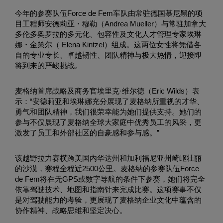
今年的参赛队伍Force de Fem车队由常驻德国慕尼黑的项
目工程师安德莉亚・穆勒（Andrea Mueller）与常驻加拿大
多伦多奥罗拉的多元化、包容性及文化人才管理专家埃琳
娜・金策尔（ Elena Kintzel）组成。这两位女性将凭借各
自的专业专长、卓越韧性、团队精神与极大热情，迎接即
将到来的严峻挑战。
麦格纳首席战略及商务官埃里克·维尔德（Eric Wilds）表
示：“安德莉亚和埃琳娜充分展现了麦格纳所重视的才华、
勇气和团队精神，我们很荣幸能为她们提供支持。她们的
参与不仅展现了麦格纳全球大家庭中优秀员工的风采，更
激发了员工和外部社区的自豪感和参与感。”
该越野拉力赛横跨美国内华达州和加利福尼亚州崎岖壮丽
的沙漠，赛程全程近2500公里。麦格纳的参赛队伍Force
de Fem将在无GPS或数字导航的条件下参赛，她们将完全
依靠驾驶技术、地图和指南针来完成比赛。这项赛事不仅
是对驾驶能力的考验，更展现了麦格纳企业文化中蕴含的
协作精神、战略思维和坚定决心。