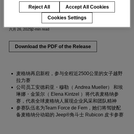
Reject All
Accept All Cookies
人才与文化
Cookies Settings
六月 26, 2025
2-min read
Download the PDF of the Release
麦格纳再启新程，参与全程近2500公里的女子越野
拉力赛
公司员工安德莉亚・穆勒（ Andrea Mueller） 和埃
琳娜・金策尔（ Elena Kintzel ）将代表麦格纳参
赛，代表全球麦格纳人展现企业风采和团队精神
参赛队伍名为Team Force de Fem，她们将驾驶配
备麦格纳分动箱的 Jeep®角斗士 Rubicon 皮卡参赛