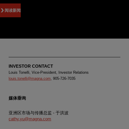
阅读新闻
INVESTOR CONTACT
Louis Tonelli, Vice-President, Investor Relations
louis.tonelli@magna.com
, 905-726-7035
媒体垂询
亚洲区市场与传播总监 - 于洪波
cathy.yu@magna.com