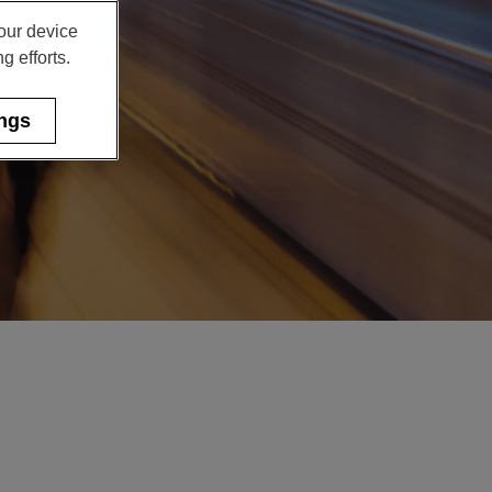
your device
g efforts.
ings