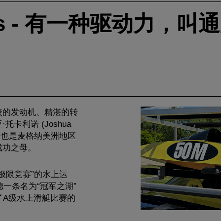
hUs - 有一种驱动力，叫
校的发动机、精湛的转
卡利诺 (Joshua
，同时也是麦格纳美洲地区
成功之母。
极限竞赛”的水上运
德一条名为“冠军之湖”
了A级水上滑艇比赛的