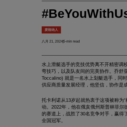
#BeYouWit
麦格纳人
八月 21, 2024
5-min read
水上滑艇选手的竞技优势离不开精密调
弯技巧，以及队友间的完美协作。乔舒亚·托
Toccalino) 就是一名水上划艇选手
供应商质量发展经理，他坚信，协作是
托卡利诺从13岁起就热衷于这项被称为“
动。2022年，他在俄亥俄州斯普林菲尔
的赛道上，战胜了30名竞争对手，赢得
全国冠军。