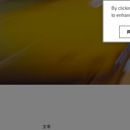
By clicki
to enhanc
R
文章