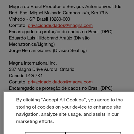
Magna do Brasil Produtos e Serviços Automotivos Ltda.
Rod. Eng. Miguel Melhado Campos, s/n, Km 79,5
Vinhedo - SP, Brasil 13280-000
Contato:
privacidade.dados@magna.com
Encarregado de proteção de dados no Brasil (DPO):
Eduardo Luis Hildebrand Araújo (Divisão
Mechatronics/Lighting)
Jorge Hernan Gomez (Divisão Seating)
Magna International Inc.
337 Magna Drive Aurora, Ontario
Canada L4G 7K1
Contato:
privacidade.dados@magna.com
Encarregado de proteção de dados no Brasil (DPO):
Marcel de Melo Santos
By clicking “Accept All Cookies”, you agree to the
storing of cookies on your device to enhance site
Encontre abaixo o Formulário de Informações de
Privacidade da Magna no Brasil para Clientes e
navigation, analyze site usage, and assist in our
Fornecedores:
marketing efforts.