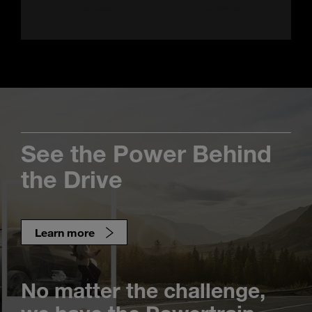
See the Power Behind
the Drive
Learn more
No matter the challenge,