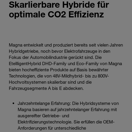
Skarlierbare Hybride für
Enter
Suche
search
optimale CO2 Effizienz
terms
Watch
how
Magna
optimizes
Magna entwickelt und produziert bereits seit vielen Jahren
CO2
Hybridgetriebe, noch bevor Elektrofahrzeuge in den
efficiency
Fokus der Automobilindustrie gerückt sind. Die
with
EtellligentHybrid DHD-Family und Eco-Family von Magna
hybrids
bieten hocheffiziente Produkte auf Basis bewährter
Technologien, die von 48V-Mildhybrid- bis zu 800V-
Hochvoltsystemen skalierbar sind und die
Fahrzeugsegmente A bis E abdecken.
Jahrzehntelange Erfahrung: Die Hybridsysteme von
Magna basieren auf jahrzehntelanger Erfahrung mit
ausgereifter Getriebe- und
Elektrifizierungstechnologie. Sie erfüllen die OEM-
Anforderungen für unterschiedliche