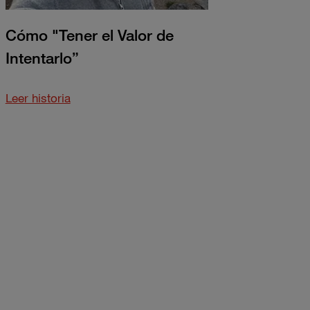
Cómo "Tener el Valor de
Intentarlo”
about
Leer historia
this
Cómo
"Tener
el
Valor
de
Intentarlo”