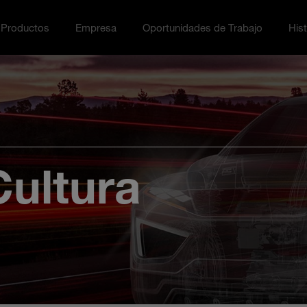
Productos
Empresa
Oportunidades de Trabajo
Hist
ción menu
ggle
Toggle Empresa menu
Toggle Oportunidades de Tra
Toggl
Cultura