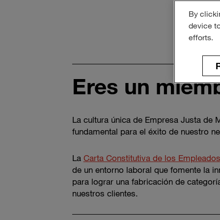
By clicki
device t
efforts.
R
Eres un miemb
La cultura única de Empresa Justa de M
fundamental para el éxito de nuestro n
La
Carta Constitutiva de los Empleado
de un entorno laboral que fomente la i
para lograr una fabricación de categor
nuestros clientes.