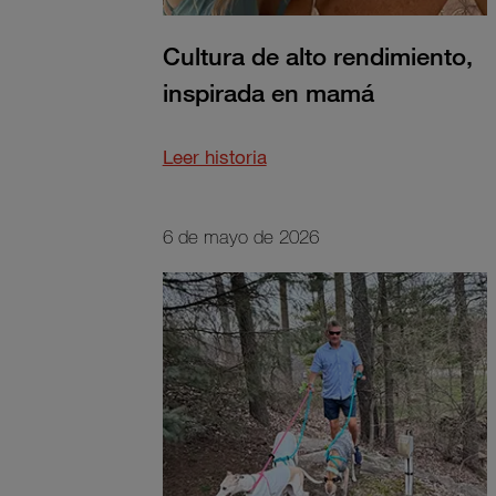
Cultura de alto rendimiento,
inspirada en mamá
about
Leer historia
this
Cultura
de
6 de mayo de 2026
alto
rendimiento,
inspirada
en
mamá