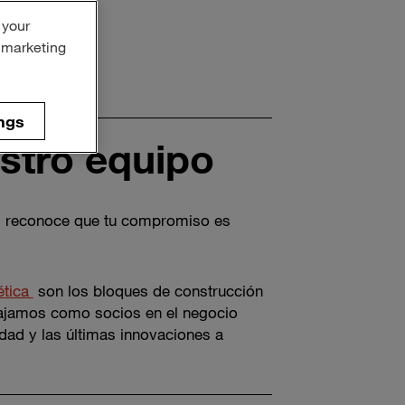
 your
r marketing
ngs
stro equipo
te, reconoce que tu compromiso es
ética
son los bloques de construcción
abajamos como socios en el negocio
dad y las últimas innovaciones a