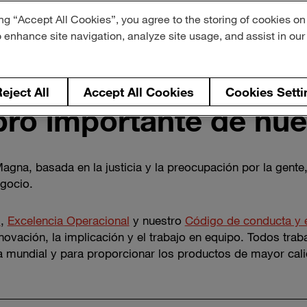
ng “Accept All Cookies”, you agree to the storing of cookies on
o enhance site navigation, analyze site usage, and assist in ou
eject All
Accept All Cookies
Cookies Setti
ro importante de nue
agna, basada en la justicia y la preocupación por la gen
egocio.
s
,
Excelencia Operacional
y nuestro
Código de conducta y 
nnovación, la implicación y el trabajo en equipo. Todos tr
ía mundial y para proporcionar los productos de mayor cali