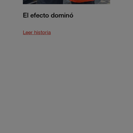
El efecto dominó
about
Leer historia
this
El
efecto
dominó