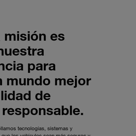
 misión es
 nuestra
ncia para
n mundo mejor
lidad de
responsable.
ollamos tecnologías, sistemas y
 que los vehículos sean más seguros y